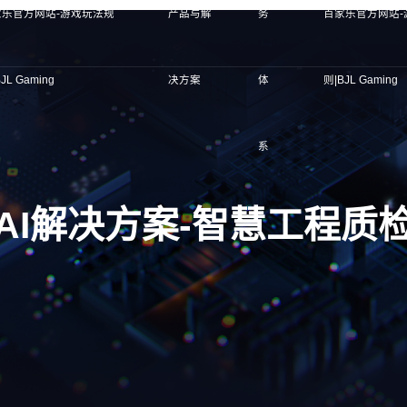
家乐官方网站-游戏玩法规
产品与解
务
百家乐官方网站-
JL Gaming
决方案
体
则|BJL Gaming
系
AI解决方案-智慧工程质