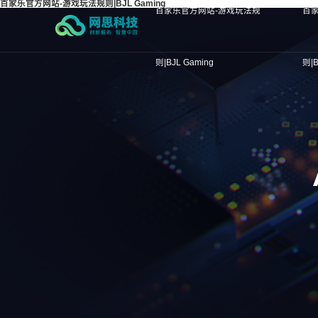
百家乐官方网站-游戏玩法规则|BJL Gaming
百家乐官方网站-游戏玩法规
百
则|BJL Gaming
则|B