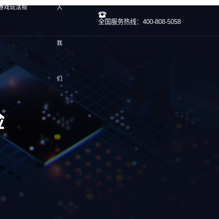
游戏玩法规
入
全国服务热线：400-808-5058
我
们
检