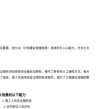
五要素，在PLM（计划建设管理系统）系统中引入AI能力，针对七大
过程和项目验收的全量自动质检，替代了原有的人工抽检方式，极大
了成本，使人员和项目安全得到有效管控，提升了工程建设领域的数
大场景的以下能力
. 施工人员安全帽检测
 4. 合作单位人员识别