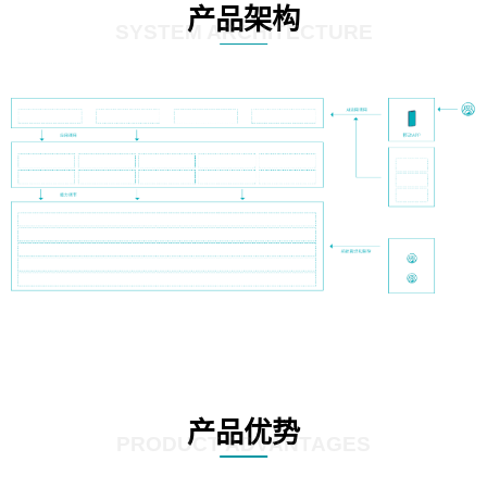
产品架构
SYSTEM ARCHITECTURE
产品优势
PRODUCT ADVANTAGES