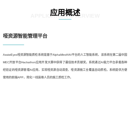
应用概述
APPLICATION OVERVIEW
哑资源智能管理平台
AssistEyes哑资源智能质检系统是基于AlphaMind®AI平台的人工智能系统，该系统在第二届中国
MEC开放平台Hackathon应用开发大赛中获得了最佳技术贡献奖。系统通过AI能力平台承载各种
经验证的哑资源管理AI应用，实现哑资源自动清查、哑资源施工全覆盖自动质检。系统提供方便
使用的前端APP，简化一线装维人员的施工质检工作。