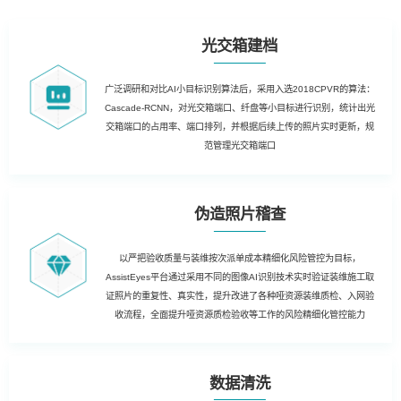
光交箱建档
广泛调研和对比AI小目标识别算法后，采用入选2018CPVR的算法：
Cascade-RCNN，对光交箱端口、纤盘等小目标进行识别，统计出光
交箱端口的占用率、端口排列，并根据后续上传的照片实时更新，规
范管理光交箱端口
伪造照片稽查
以严把验收质量与装维按次派单成本精细化风险管控为目标，
AssistEyes平台通过采用不同的图像AI识别技术实时验证装维施工取
证照片的重复性、真实性，提升改进了各种哑资源装维质检、入网验
收流程，全面提升哑资源质检验收等工作的风险精细化管控能力
数据清洗