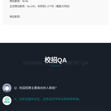
岗位薪资：3k-5k
标志及吉祥物设计，效果图后期处理等。
正式岗位薪资：5k-10K，年终奖1-3个月（看能力浮动）
岗位要求：
岗位职责：
1、艺术设计类相关专业；（其中需求分析顾问不限专业）
1、完成主要工作：项目解决方案策划与编写，项目投标方案编写、项目申报方案编
2、热爱展览展示设计工作，熟悉行业动向，设计专业知识和产品专业知识；
写；
3、具有良好的人际沟通、准确判断客户需求并执行的能力、较强的团队合作能力和
2、人才队伍建设：完善SPL人才沉淀，积聚力量，为公司各省项目打单提供全面支
服务意识。
撑。
任职要求：
1. 熟悉 Javascript, CSS, HTML, Vue, Git;
校招QA
2. 熟悉 前端常用框架, 能独立完成设计给予的 UI 效果;
SCHOOL RECRUITMENT QA
3. 有良好的代码习惯, 低级错误出现频率低;
4. 具备优秀的沟通和协调能力，能承受比较大的工作压力;
5. 自我驱动力强, 能自主学习新知识新技术, 并具有较强的自学能力;
6. 了解前端设计及后端开发, 可快速和同事对接工作;
7. 了解或熟悉 WebGL 及相关框架优先。
Q：校园招聘主要面向的人群是？
（岗位人员专职于行业应用解决方案、项目申报方案、投标方案的策划编写）
A：当年应届毕业生，也欢迎次年毕业的同学申请；