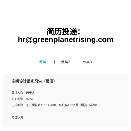
简历投递：
hr@greenplanetrising.com
分类1
分类2
分类3
空间设计师实习生（武汉）
需求人数：若干人
实习薪资：3k-5k
正式薪资：正式岗位薪资：5k-10K，年终奖1-3个月（看能力浮动）
岗位职责：
1、 沟通客户需求，分析其实施的可行性，辅助项目经理完成展示策划、设计；
2、 把握设计时间节点，控制设计进度，完成展示设计任务；