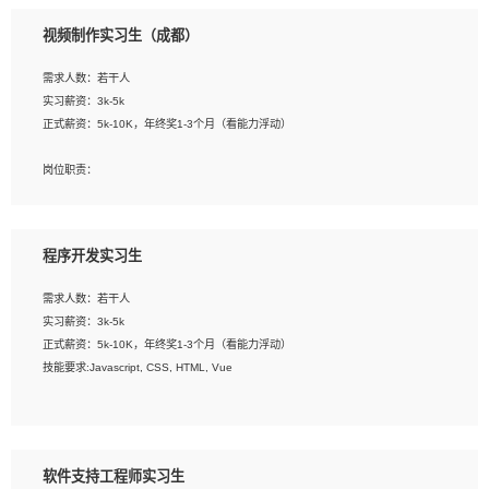
3、配合平面设计师完成项目最终的整体汇报方案；参与项目例会，项目完工总结报
视频制作实习生（成都）
告，设计项目文件管理和资料库维护；
4、 创新设计表现形式，优化流程、提高设计工作效率；
需求人数：若干人
5、 设计内容包括但不限于：展厅/博物馆/展馆的规划与空间设计，人机界面设计，
实习薪资：3k-5k
标志及吉祥物设计，效果图后期处理等。
正式薪资：5k-10K，年终奖1-3个月（看能力浮动）
岗位要求：
岗位职责：
1、艺术设计类相关专业；
1、各类企业宣传片视频的剪辑和片头片尾包装；
2、热爱展览展示设计工作，熟悉行业动向，设计专业知识和产品专业知识；
2、广告片的后期剪辑与整体特效合成；
3、具有良好的人际沟通、准确判断客户需求并执行的能力、较强的团队合作能力和
3、特效及动画制作并了解后期合成软件。
服务意识。
程序开发实习生
岗位要求：
需求人数：若干人
1、热爱影视，责任心强，有强烈的兴趣和后期制作的主观能动性；
实习薪资：3k-5k
2、熟练使用After Effect、Photo Shop、熟练掌握视频剪辑和特效包装软件；
正式薪资：5k-10K，年终奖1-3个月（看能力浮动）
3、能对影片后期进行整体调色控制，具备一定审美感；
技能要求:Javascript, CSS, HTML, Vue
4、在剪辑上会思考，有一定编导思维；
5、踏实， 勤奋，愿意在工作中不断学习，提高自我；
工作职责：
6、能与同事友好相处。
1. 负责公司的前端项目的开发;
2. 负责公司已有项目的维护及迭代;
软件支持工程师实习生