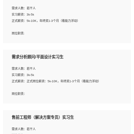
工作要求:
需求人数：若干人
1. 熟悉 Javascript, CSS, HTML, Vue, Git;
实习薪资：3k-5k
2. 熟悉前端常用框架, 能独立完成设计给予的 UI 效果;
正式薪资：5k-10K，年终奖1-3个月（看能力浮动）
3. 有良好的代码习惯, 低级错误出现频率低;
4. 具备优秀的沟通和协调能力，能承受比较大的工作压力;
岗位职责:
5. 自我驱动力强, 能自主学习新知识新技术, 并具有较强的自学能力;
1. 为企业客户提供软件技术服务。包括安装、升级、配置、调优、故障诊断等工
6. 了解前端设计及后端开发, 可快速和同事对接工作;
作；
7. 了解或熟悉 WebGL 及相关框架优先。
2. 在此基础上，并能为客户提供客户化技术支持方案，提升软件使用效率与价值。
需求分析顾问/平面设计实习生
任职要求:
需求人数：若干人
1. 计算机专业相关背景；
实习薪资：3k-5k
2. 自我学习和动手能力强，对操作系统、数据库有一定基础和兴趣；
正式薪资：正式岗位薪资：5k-10K，年终奖1-3个月（看能力浮动）
3.沟通能力强、有基础客户服务意识。
岗位职责：
1、 沟通客户需求，分析其实施的可行性，辅助项目经理完成展示策划、设计；
2、 把握设计时间节点，控制设计进度，完成展示设计任务；
3、配合平面设计师完成项目最终的整体汇报方案；参与项目例会，项目完工总结报
售前工程师（解决方案专员）实习生
告，设计项目文件管理和资料库维护；
4、 创新设计表现形式，优化流程、提高设计工作效率；
需求人数：若干人
5、 设计内容包括但不限于：展厅/博物馆/展馆的规划与空间设计，人机界面设计，