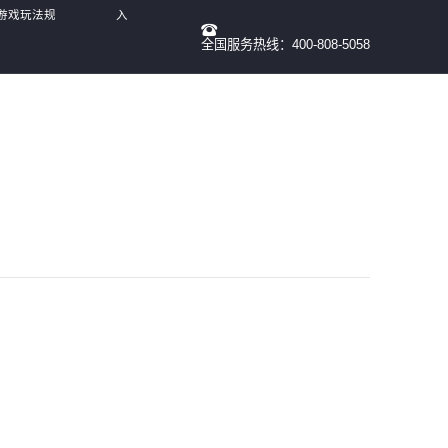
游戏玩法规
入
全国服务热线：400-808-5058
我
们