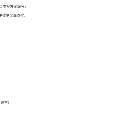
目申报方案编写；
单提供全面支撑。
划编写）