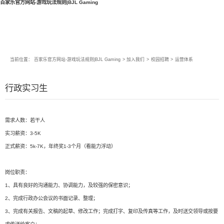
百家乐官方网站-游戏玩法规则|BJL Gaming
当前位置：
百家乐官方网站-游戏玩法规则|BJL Gaming
>
加入我们
>
校园招聘
>
运营体系
行政实习生
需求人数：若干人
实习薪资：3-5K
正式薪资：5k-7K，年终奖1-3个月（看能力浮动）
岗位职责：
1、具有良好的沟通能力、协调能力，及较强的保密意识；
2、完成行政办公会议的书面记录、整理；
3、完成有关报告、文稿的起草、修改工作；完成打字、复印及传真等工作，及时送交领导或按要