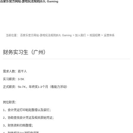
百家乐官方网站-游戏玩法规则|BJL Gaming
当前位置：
百家乐官方网站-游戏玩法规则|BJL Gaming
>
加入我们
>
校园招聘
>
运营体系
财务实习生（广州）
需求人数：若干人
实习薪资：3-5K
正式薪资：5k-7K，年终奖1-3个月（看能力浮动）
岗位职责：
1、会计凭证打印粘贴整理以及装钉；
2、协助查找会计凭证及相关原始凭证；
3、财务资料归档整理；